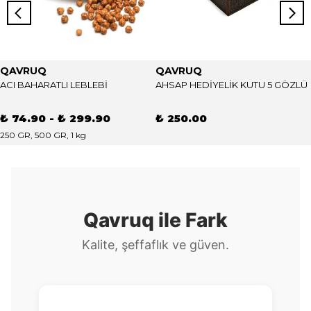
QAVRUQ
QAVRUQ
ACI BAHARATLI LEBLEBİ
AHSAP HEDİYELİK KUTU 5 GÖZLÜ
₺ 74.90
-
₺ 299.90
₺ 250.00
250 GR, 500 GR, 1 kg
Qavruq ile Fark
Kalite, şeffaflık ve güven.