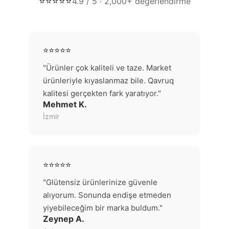
⭐⭐⭐⭐⭐
4.9 / 5 · 2,000+ değerlendirme
⭐⭐⭐⭐⭐
"Ürünler çok kaliteli ve taze. Market
ürünleriyle kıyaslanmaz bile. Qavruq
kalitesi gerçekten fark yaratıyor."
Mehmet K.
İzmir
⭐⭐⭐⭐⭐
"Glütensiz ürünlerinize güvenle
alıyorum. Sonunda endişe etmeden
yiyebileceğim bir marka buldum."
Zeynep A.