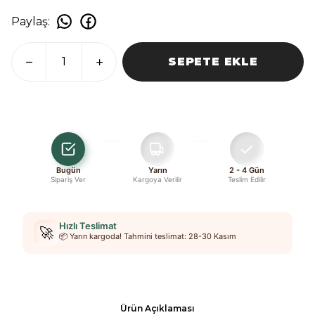
Paylaş
:
SEPETE EKLE
Bugün
Yarın
2 - 4 Gün
Sipariş Ver
Kargoya Verilir
Teslim Edilir
Hızlı Teslimat
🚀
📦 Yarın kargoda! Tahmini teslimat: 28-30 Kasım
Ürün Açıklaması