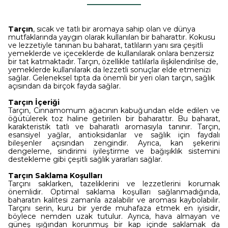
Tarçın
, sıcak ve tatlı bir aromaya sahip olan ve dünya
mutfaklarında yaygın olarak kullanılan bir baharattır. Kokusu
ve lezzetiyle tanınan bu baharat, tatlıların yanı sıra çeşitli
yemeklerde ve içeceklerde de kullanılarak onlara benzersiz
bir tat katmaktadır. Tarçın, özellikle tatlılarla ilişkilendirilse de,
yemeklerde kullanılarak da lezzetli sonuçlar elde etmenizi
sağlar. Geleneksel tıpta da önemli bir yeri olan tarçın, sağlık
açısından da birçok fayda sağlar.
Tarçın İçeriği
Tarçın, Cinnamomum ağacının kabuğundan elde edilen ve
öğütülerek toz haline getirilen bir baharattır. Bu baharat,
karakteristik tatlı ve baharatlı aromasıyla tanınır. Tarçın,
esansiyel yağlar, antioksidanlar ve sağlık için faydalı
bileşenler açısından zengindir. Ayrıca, kan şekerini
dengeleme, sindirimi iyileştirme ve bağışıklık sistemini
destekleme gibi çeşitli sağlık yararları sağlar.
Tarçın Saklama Koşulları
Tarçını saklarken, tazeliklerini ve lezzetlerini korumak
önemlidir. Optimal saklama koşulları sağlanmadığında,
baharatın kalitesi zamanla azalabilir ve aroması kaybolabilir.
Tarçını serin, kuru bir yerde muhafaza etmek en iyisidir,
böylece nemden uzak tutulur. Ayrıca, hava almayan ve
güneş ışığından korunmuş bir kap içinde saklamak da