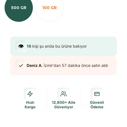
500 GR
100 GR
👁️
16
kişi şu anda bu ürüne bakıyor
✓
Deniz A.
İzmir
'dan
57 dakika
önce satın aldı
Hızlı
12,800+ Aile
Güvenli
Kargo
Güveniyor
Ödeme