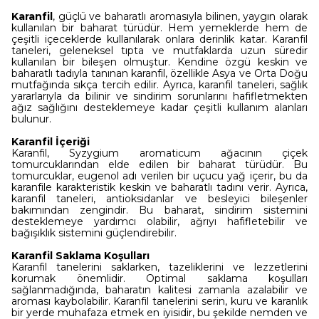
Karanfil
, güçlü ve baharatlı aromasıyla bilinen, yaygın olarak
kullanılan bir baharat türüdür. Hem yemeklerde hem de
çeşitli içeceklerde kullanılarak onlara derinlik katar. Karanfil
taneleri, geleneksel tıpta ve mutfaklarda uzun süredir
kullanılan bir bileşen olmuştur. Kendine özgü keskin ve
baharatlı tadıyla tanınan karanfil, özellikle Asya ve Orta Doğu
mutfağında sıkça tercih edilir. Ayrıca, karanfil taneleri, sağlık
yararlarıyla da bilinir ve sindirim sorunlarını hafifletmekten
ağız sağlığını desteklemeye kadar çeşitli kullanım alanları
bulunur.
Karanfil İçeriği
Karanfil, Syzygium aromaticum ağacının çiçek
tomurcuklarından elde edilen bir baharat türüdür. Bu
tomurcuklar, eugenol adı verilen bir uçucu yağ içerir, bu da
karanfile karakteristik keskin ve baharatlı tadını verir. Ayrıca,
karanfil taneleri, antioksidanlar ve besleyici bileşenler
bakımından zengindir. Bu baharat, sindirim sistemini
desteklemeye yardımcı olabilir, ağrıyı hafifletebilir ve
bağışıklık sistemini güçlendirebilir.
Karanfil Saklama Koşulları
Karanfil tanelerini saklarken, tazeliklerini ve lezzetlerini
korumak önemlidir. Optimal saklama koşulları
sağlanmadığında, baharatın kalitesi zamanla azalabilir ve
aroması kaybolabilir. Karanfil tanelerini serin, kuru ve karanlık
bir yerde muhafaza etmek en iyisidir, bu şekilde nemden ve