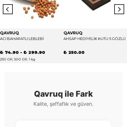
QAVRUQ
QAVRUQ
ACI BAHARATLI LEBLEBİ
AHSAP HEDİYELİK KUTU 5 GÖZLÜ
₺ 74.90
-
₺ 299.90
₺ 250.00
250 GR, 500 GR, 1 kg
Qavruq ile Fark
Kalite, şeffaflık ve güven.