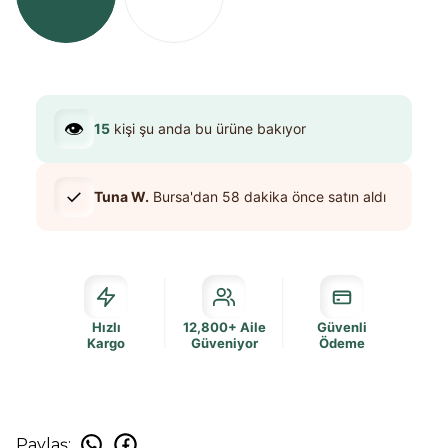
👁️
15
kişi şu anda bu ürüne bakıyor
✓
Tuna W.
Bursa
'dan
58 dakika
önce satın aldı
Hızlı
12,800+ Aile
Güvenli
Kargo
Güveniyor
Ödeme
Paylaş
: