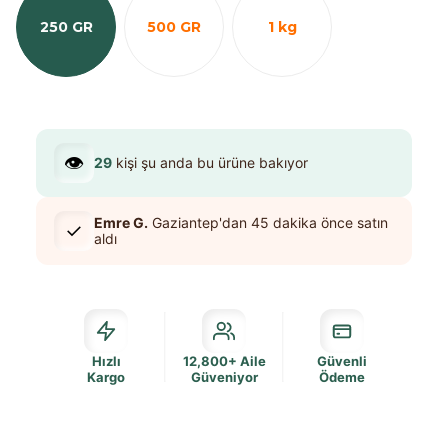
250 GR
500 GR
1 kg
👁️
29
kişi şu anda bu ürüne bakıyor
Emre G.
Gaziantep
'dan
45 dakika
önce satın
✓
aldı
Hızlı
12,800+ Aile
Güvenli
Kargo
Güveniyor
Ödeme