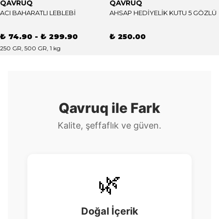
QAVRUQ
QAVRUQ
ACI BAHARATLI LEBLEBİ
AHSAP HEDİYELİK KUTU 5 GÖZLÜ
₺ 74.90
-
₺ 299.90
₺ 250.00
250 GR, 500 GR, 1 kg
Qavruq ile Fark
Kalite, şeffaflık ve güven.
🌿
Doğal İçerik