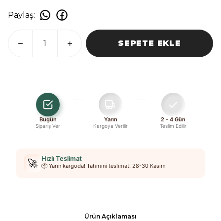
Paylaş
:
SEPETE EKLE
Bugün
Yarın
2 - 4 Gün
Sipariş Ver
Kargoya Verilir
Teslim Edilir
Hızlı Teslimat
🚀
📦 Yarın kargoda! Tahmini teslimat: 28-30 Kasım
Ürün Açıklaması