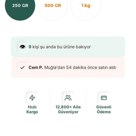
250 GR
500 GR
1 kg
👁️
9
kişi şu anda bu ürüne bakıyor
✓
Cem P.
Muğla
'dan
54 dakika
önce satın aldı
Hızlı
12,800+ Aile
Güvenli
Kargo
Güveniyor
Ödeme