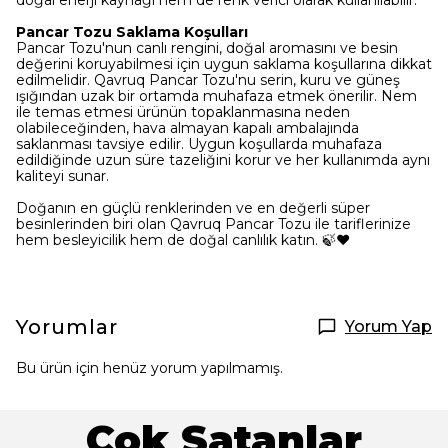
doğal enerji kaynağı hem de renk verici olarak kullanılabilir.
Pancar Tozu Saklama Koşulları
Pancar Tozu'nun canlı rengini, doğal aromasını ve besin
değerini koruyabilmesi için uygun saklama koşullarına dikkat
edilmelidir. Qavruq Pancar Tozu'nu serin, kuru ve güneş
ışığından uzak bir ortamda muhafaza etmek önerilir. Nem
ile temas etmesi ürünün topaklanmasına neden
olabileceğinden, hava almayan kapalı ambalajında
saklanması tavsiye edilir. Uygun koşullarda muhafaza
edildiğinde uzun süre tazeliğini korur ve her kullanımda aynı
kaliteyi sunar.
Doğanın en güçlü renklerinden ve en değerli süper
besinlerinden biri olan Qavruq Pancar Tozu ile tariflerinize
hem besleyicilik hem de doğal canlılık katın. 🍃❤️
Yorumlar
Yorum Yap
Bu ürün için henüz yorum yapılmamış.
Çok Satanlar