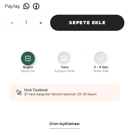
Paylaş
:
SEPETE EKLE
Bugün
Yarın
2 - 4 Gün
Sipariş Ver
Kargoya Verilir
Teslim Edilir
Hızlı Teslimat
🚀
📦 Yarın kargoda! Tahmini teslimat: 28-30 Kasım
Ürün Açıklaması