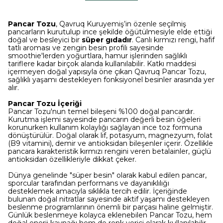
Pancar Tozu
, Qavruq Kuruyemiş’in özenle seçilmiş
pancarların kurutulup ince şekilde öğütülmesiyle elde ettiği
doğal ve besleyici bir
süper gıdadır
. Canlı kırmızı rengi, hafif
tatlı aroması ve zengin besin profili sayesinde
smoothie'lerden yoğurtlara, hamur işlerinden sağlıklı
tariflere kadar birçok alanda kullanılabilir. Katkı maddesi
içermeyen doğal yapısıyla öne çıkan Qavruq Pancar Tozu,
sağlıklı yaşamı destekleyen fonksiyonel besinler arasında yer
alır.
Pancar Tozu İçeriği
Pancar Tozu'nun temel bileşeni %100 doğal pancardır.
Kurutma işlemi sayesinde pancarın değerli besin öğeleri
korunurken kullanım kolaylığı sağlayan ince toz formuna
dönüştürülür. Doğal olarak lif, potasyum, magnezyum, folat
(B9 vitamini), demir ve antioksidan bileşenler içerir. Özellikle
pancara karakteristik kırmızı rengini veren betalainler, güçlü
antioksidan özellikleriyle dikkat çeker.
Dünya genelinde "süper besin" olarak kabul edilen pancar,
sporcular tarafından performans ve dayanıklılığı
desteklemek amacıyla sıklıkla tercih edilir. İçeriğinde
bulunan doğal nitratlar sayesinde aktif yaşamı destekleyen
beslenme programlarının önemli bir parçası haline gelmiştir.
Günlük beslenmeye kolayca eklenebilen Pancar Tozu, hem