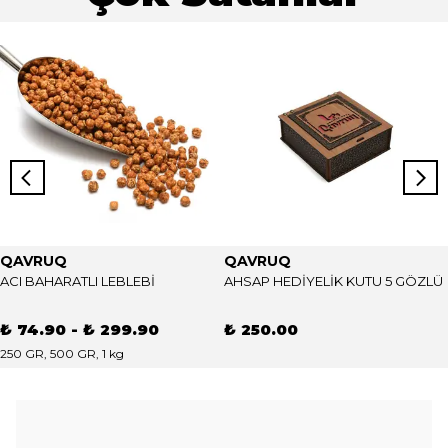
QAVRUQ
QAVRUQ
ACI BAHARATLI LEBLEBİ
AHSAP HEDİYELİK KUTU 5 GÖZLÜ
₺ 74.90
-
₺ 299.90
₺ 250.00
250 GR, 500 GR, 1 kg