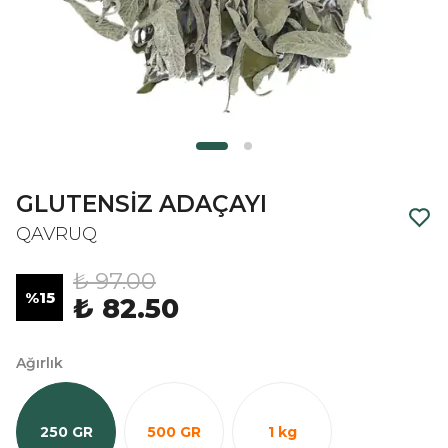
GLUTENSİZ ADAÇAYI
QAVRUQ
₺ 97.00
%
15
₺ 82.50
Ağırlık
250 GR
500 GR
1 kg