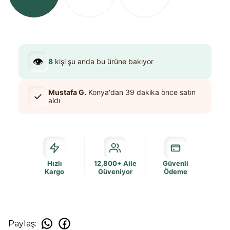
👁️
8
kişi şu anda bu ürüne bakıyor
Mustafa G.
Konya
'dan
39 dakika
önce satın
✓
aldı
Hızlı
12,800+ Aile
Güvenli
Kargo
Güveniyor
Ödeme
Paylaş
: