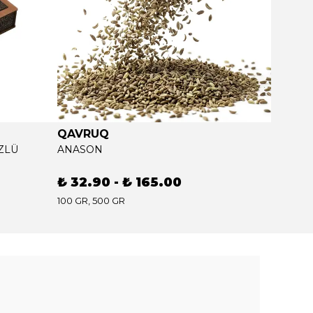
QAVRUQ
QAVR
ZLÜ
ANASON
BAHARA
₺ 32.90
-
₺ 165.00
₺ 64.
100 GR, 500 GR
200 GR, 1