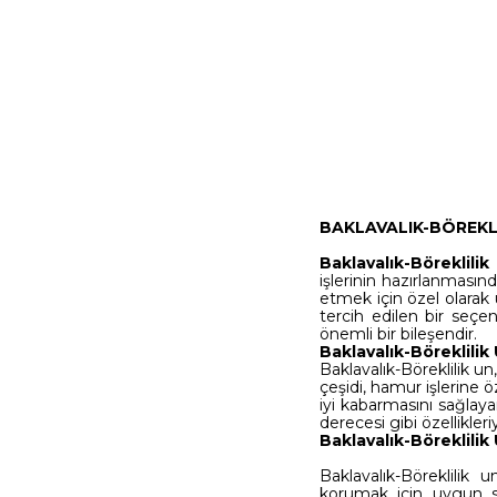
BAKLAVALIK-BÖREKLi
Baklavalık-Böreklilik
işlerinin hazırlanmasın
etmek için özel olarak ü
tercih edilen bir seçen
önemli bir bileşendir.
Baklavalık-Böreklilik 
Baklavalık-Böreklilik u
çeşidi, hamur işlerine 
iyi kabarmasını sağlaya
derecesi gibi özellikleri
Baklavalık-Böreklilik
Baklavalık-Böreklilik 
korumak için uygun s