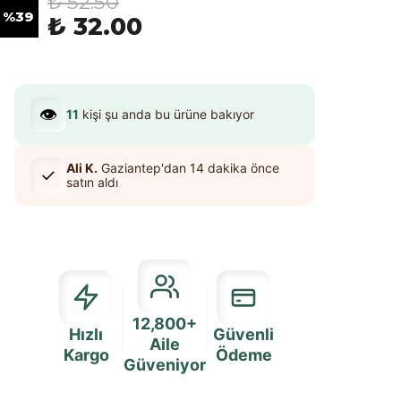
₺ 52.50
%
39
₺ 32.00
👁️
11
kişi şu anda bu ürüne bakıyor
Ali K.
Gaziantep
'dan
14 dakika
önce
✓
satın aldı
12,800+
Hızlı
Güvenli
Aile
Kargo
Ödeme
Güveniyor