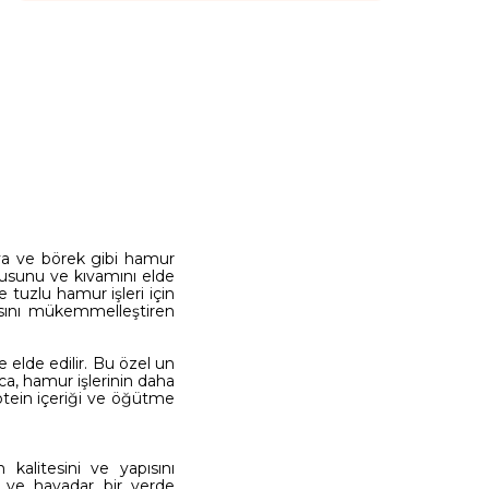
ava ve börek gibi hamur
okusunu ve kıvamını elde
e tuzlu hamur işleri için
apısını mükemmelleştiren
 elde edilir. Bu özel un
ca, hamur işlerinin daha
rotein içeriği ve öğütme
 kalitesini ve yapısını
 ve havadar bir yerde