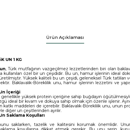
Ürün Açıklaması
K UN 1 KG
 un
, Türk mutfağının vazgeçilmez lezzetlerinden biri olan bakl
da kullanılan özel bir un çeşididir. Bu un, hamur işlerinin ideal d
retilmiştir. Yüksek kaliteli bu un çeşidi, geleneksel Türk tatlıları v
ektir. Baklavalık-Böreklilik unu, hamur işlerinin lezzetini ve y
Un İçeriği
n, genellikle yüksek protein içeriğine sahip buğdayın öğütülmesiyle
özgü ideal bir kıvam ve dokuya sahip olmak için özenle işlenir. Ayrı
n katkı maddeleri de içerebilir. Baklavalık-Böreklilik unu, unun p
yle diğer un çeşitlerinden ayrılır.
 Un Saklama Koşulları
ununu saklarken, tazelik ve kalitesini korumak önemlidir. Unun
aklama koşullarına dikkat etmek gerekir. Bu unu serin, kuru