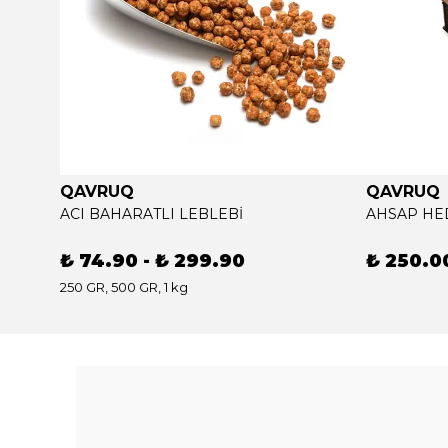
QAVRUQ
QAVRUQ
ACI BAHARATLI LEBLEBİ
AHSAP HED
₺ 74.90
-
₺ 299.90
₺ 250.0
250 GR, 500 GR, 1 kg