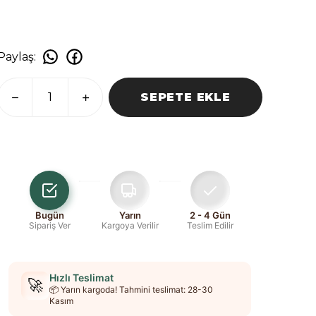
Paylaş
:
SEPETE EKLE
Bugün
Yarın
2 - 4 Gün
Sipariş Ver
Kargoya Verilir
Teslim Edilir
Hızlı Teslimat
🚀
📦 Yarın kargoda! Tahmini teslimat: 28-30
Kasım