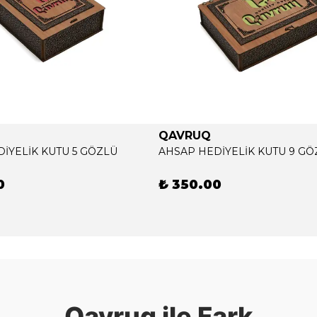
QAVRUQ
İYELİK KUTU 5 GÖZLÜ
AHSAP HEDİYELİK KUTU 9 GÖ
0
₺ 350.00
Qavruq ile Fark