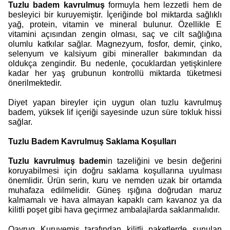
Tuzlu badem kavrulmuş
formuyla hem lezzetli hem de
besleyici bir kuruyemiştir. İçeriğinde bol miktarda sağlıklı
yağ, protein, vitamin ve mineral bulunur. Özellikle E
vitamini açısından zengin olması, saç ve cilt sağlığına
olumlu katkılar sağlar. Magnezyum, fosfor, demir, çinko,
selenyum ve kalsiyum gibi mineraller bakımından da
oldukça zengindir. Bu nedenle, çocuklardan yetişkinlere
kadar her yaş grubunun kontrollü miktarda tüketmesi
önerilmektedir.
Diyet yapan bireyler için uygun olan tuzlu kavrulmuş
badem, yüksek lif içeriği sayesinde uzun süre tokluk hissi
sağlar.
Tuzlu Badem Kavrulmuş Saklama Koşulları
Tuzlu kavrulmuş badem
in tazeliğini ve besin değerini
koruyabilmesi için doğru saklama koşullarına uyulması
önemlidir. Ürün serin, kuru ve nemden uzak bir ortamda
muhafaza edilmelidir. Güneş ışığına doğrudan maruz
kalmamalı ve hava almayan kapaklı cam kavanoz ya da
kilitli poşet gibi hava geçirmez ambalajlarda saklanmalıdır.
Qavruq Kuruyemiş tarafından kilitli paketlerde sunulan