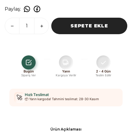
Paylaş
:
SEPETE EKLE
Bugün
Yarın
2 - 4 Gün
Sipariş Ver
Kargoya Verilir
Teslim Edilir
Hızlı Teslimat
🚀
📦 Yarın kargoda! Tahmini teslimat: 28-30 Kasım
Ürün Açıklaması