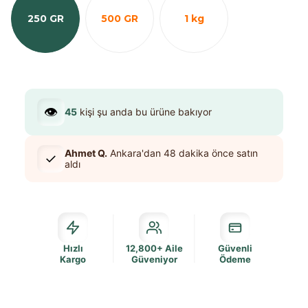
250 GR
500 GR
1 kg
👁️
45
kişi şu anda bu ürüne bakıyor
Ahmet Q.
Ankara
'dan
48 dakika
önce satın
✓
aldı
Hızlı
12,800+ Aile
Güvenli
Kargo
Güveniyor
Ödeme