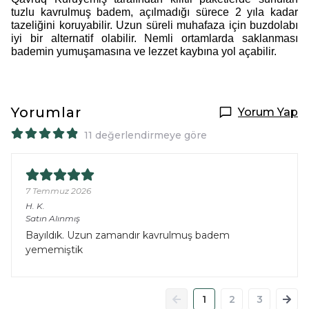
tuzlu kavrulmuş badem, açılmadığı sürece 2 yıla kadar
tazeliğini koruyabilir. Uzun süreli muhafaza için buzdolabı
iyi bir alternatif olabilir. Nemli ortamlarda saklanması
bademin yumuşamasına ve lezzet kaybına yol açabilir.
Yorumlar
Yorum Yap
11 değerlendirmeye göre
7 Temmuz 2026
H.
K.
Satın Alınmış
Bayıldık. Uzun zamandır kavrulmuş badem
yememiştik
1
2
3