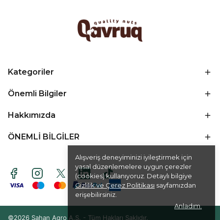
Kategoriler
Önemli Bilgiler
Hakkımızda
ÖNEMLİ BİLGİLER
Alışveriş deneyiminizi iyileştirmek için
yasal düzenlemelere uygun çerezler
(cookies) kullanıyoruz. Detaylı bilgiye
Gizlilik ve Çerez Politikası
sayfamızdan
erişebilirsiniz.
Anladım.
©2026 Şahan Agro A.Ş. - Tüm Hakları Saklıdır.