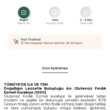
Bugün
Yarın
2 - 4 Gün
Sipariş Ver
Kargoya Verilir
Teslim Edilir
Hızlı Teslimat
🚀
📦 Yarın kargoda! Tahmini teslimat: 28-30 Kasım
Ürün Açıklaması
TÜRKİYE'DE İLK VE TEK!
Doğallığın Lezzetle Buluştuğu An: Glutensiz Fındık
Ezmeli Kurabiye (100G)
Glutensiz Fındık Ezmeli kurabiye ile geleneksel tatları
modern ve sağlıklı bir dokunuşla yeniden keşfedin! %78
Giresun fındığı içeren enfes fındık ezmesi, balın doğal tatlılığı
ve taze yumurtayla buluştu; ortaya katkısız, glutensiz,