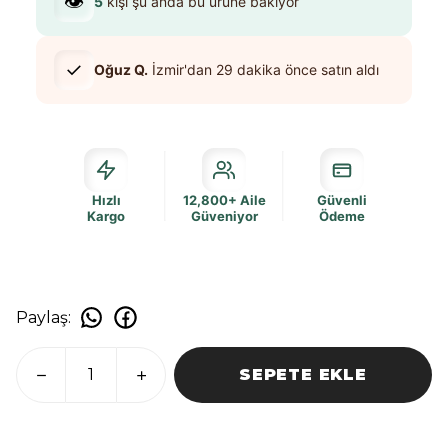
👁️
5
kişi şu anda bu ürüne bakıyor
✓
Oğuz Q.
İzmir
'dan
29 dakika
önce satın aldı
Hızlı
12,800+ Aile
Güvenli
Kargo
Güveniyor
Ödeme
Paylaş
:
SEPETE EKLE