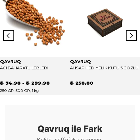
QAVRUQ
QAVRUQ
ACI BAHARATLI LEBLEBİ
AHSAP HEDİYELİK KUTU 5 GÖZLÜ
₺ 74.90
-
₺ 299.90
₺ 250.00
250 GR, 500 GR, 1 kg
Qavruq ile Fark
Kalite, şeffaflık ve güven.