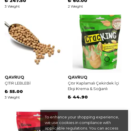
₺ 247.50
₺ 60.00
3 Weight
2 Weight
QAVRUQ
QAVRUQ
ÇITIR LEBLEBİ
Çıtır Kaplamalı Çekirdek İçi
Ekşi Krema & Soğanlı
₺ 55.00
₺ 44.90
3 Weight
To enhance your shopping experience,
we use cookies in compliance with
applicable regulations. You can access