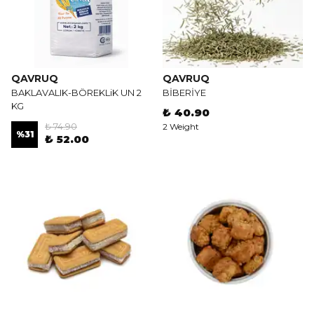
QAVRUQ
QAVRUQ
BAKLAVALIK-BÖREKLiK UN 2
BİBERİYE
KG
₺ 40.90
₺ 74.90
2 Weight
%
31
₺ 52.00