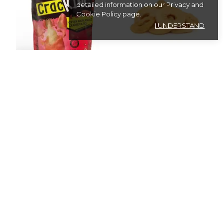
detailed information on our
Privacy and
Cookie Policy
page.
I UNDERSTAND
QAVRUQ
QAVRUQ
Çıtır Kaplamalı Çekirdek İçi
DOĞAL KURUTULMUŞ ELMA
Ketçaplı
₺ 287.50
₺ 44.90
3 Weight