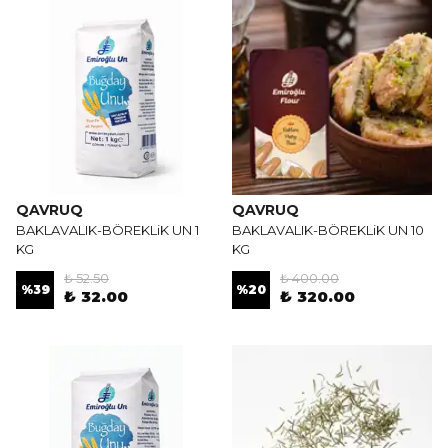
QAVRUQ
QAVRUQ
BAKLAVALIK-BÖREKLiK UN 1
BAKLAVALIK-BÖREKLiK UN 10
KG
KG
₺ 52.50
₺ 400.00
%
39
%
20
₺ 32.00
₺ 320.00