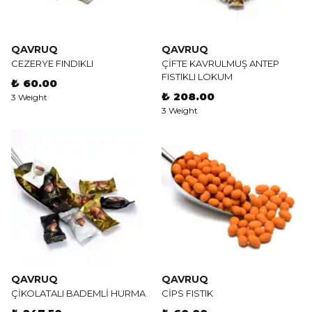
QAVRUQ
QAVRUQ
CEZERYE FINDIKLI
ÇİFTE KAVRULMUŞ ANTEP
FISTIKLI LOKUM
₺ 60.00
₺ 208.00
3 Weight
3 Weight
QAVRUQ
QAVRUQ
ÇİKOLATALI BADEMLİ HURMA
CİPS FISTIK