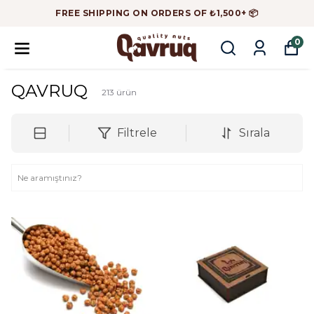
FREE SHIPPING ON ORDERS OF ₺1,500+ 📦
0
QAVRUQ
213
ürün
Filtrele
Sırala