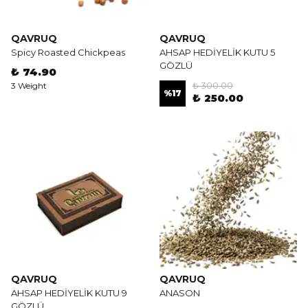
QAVRUQ
QAVRUQ
Spicy Roasted Chickpeas
AHSAP HEDİYELİK KUTU 5
GÖZLÜ
₺ 74.90
₺ 300.00
3 Weight
%
17
₺ 250.00
QAVRUQ
QAVRUQ
AHSAP HEDİYELİK KUTU 9
ANASON
GÖZLÜ