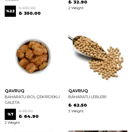
₺ 32.90
₺ 450.00
2 Weight
%
22
₺ 350.00
QAVRUQ
QAVRUQ
BAHARATLI BOL ÇEKİRDEKLİ
BAHARATLI LEBLEBİ
GALETA
₺ 62.50
₺ 69.90
3 Weight
%
7
₺ 64.90
2 Weight