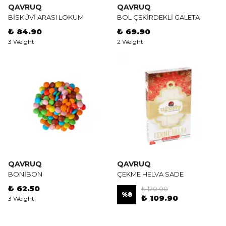
QAVRUQ
QAVRUQ
BİSKÜVİ ARASI LOKUM
BOL ÇEKİRDEKLİ GALETA
₺ 84.90
₺ 69.90
3 Weight
2 Weight
QAVRUQ
QAVRUQ
BONİBON
ÇEKME HELVA SADE
₺ 62.50
₺ 120.00
%
8
₺ 109.90
3 Weight