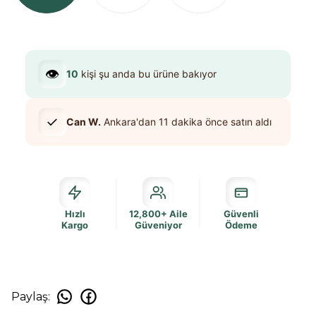
👁️
10
kişi şu anda bu ürüne bakıyor
✓
Can W.
Ankara
'dan
11 dakika
önce satın aldı
Hızlı
12,800+ Aile
Güvenli
Kargo
Güveniyor
Ödeme
Paylaş
: