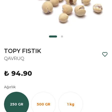
TOPY FISTIK
QAVRUQ
₺ 94.90
Ağırlık
250 GR
500 GR
1 kg