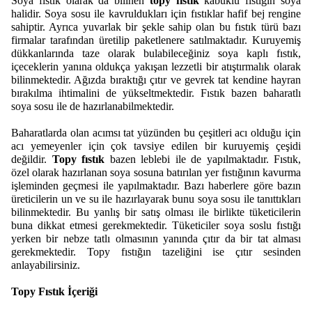
Soya fıstık olarak da bilinen
topy fıstık
kabuklu fıstığın soya
halidir. Soya sosu ile kavruldukları için fıstıklar hafif bej rengine
sahiptir. Ayrıca yuvarlak bir şekle sahip olan bu fıstık türü bazı
firmalar tarafından üretilip paketlenere satılmaktadır. Kuruyemiş
dükkanlarında taze olarak bulabileceğiniz soya kaplı fıstık,
içeceklerin yanına oldukça yakışan lezzetli bir atıştırmalık olarak
bilinmektedir. Ağızda bıraktığı çıtır ve gevrek tat kendine hayran
bırakılma ihtimalini de yükseltmektedir. Fıstık bazen baharatlı
soya sosu ile de hazırlanabilmektedir.
Baharatlarda olan acımsı tat yüzünden bu çeşitleri acı olduğu için
acı yemeyenler için çok tavsiye edilen bir kuruyemiş çeşidi
değildir.
Topy fıstık
bazen leblebi ile de yapılmaktadır. Fıstık,
özel olarak hazırlanan soya sosuna batırılan yer fıstığının kavurma
işleminden geçmesi ile yapılmaktadır. Bazı haberlere göre bazın
üreticilerin un ve su ile hazırlayarak bunu soya sosu ile tanıttıkları
bilinmektedir. Bu yanlış bir satış olması ile birlikte tüketicilerin
buna dikkat etmesi gerekmektedir. Tüketiciler soya soslu fıstığı
yerken bir nebze tatlı olmasının yanında çıtır da bir tat alması
gerekmektedir. Topy fıstığın tazeliğini ise çıtır sesinden
anlayabilirsiniz.
Topy Fıstık İçeriği