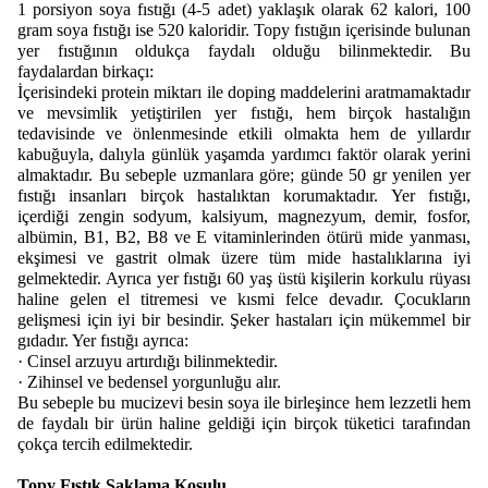
1 porsiyon soya fıstığı (4-5 adet) yaklaşık olarak 62 kalori, 100
gram soya fıstığı ise 520 kaloridir. Topy fıstığın içerisinde bulunan
yer fıstığının oldukça faydalı olduğu bilinmektedir. Bu
faydalardan birkaçı:
İçerisindeki protein miktarı ile doping maddelerini aratmamaktadır
ve mevsimlik yetiştirilen yer fıstığı, hem birçok hastalığın
tedavisinde ve önlenmesinde etkili olmakta hem de yıllardır
kabuğuyla, dalıyla günlük yaşamda yardımcı faktör olarak yerini
almaktadır. Bu sebeple uzmanlara göre; günde 50 gr yenilen yer
fıstığı insanları birçok hastalıktan korumaktadır. Yer fıstığı,
içerdiği zengin sodyum, kalsiyum, magnezyum, demir, fosfor,
albümin, B1, B2, B8 ve E vitaminlerinden ötürü mide yanması,
ekşimesi ve gastrit olmak üzere tüm mide hastalıklarına iyi
gelmektedir. Ayrıca yer fıstığı 60 yaş üstü kişilerin korkulu rüyası
haline gelen el titremesi ve kısmi felce devadır. Çocukların
gelişmesi için iyi bir besindir. Şeker hastaları için mükemmel bir
gıdadır. Yer fıstığı ayrıca:
·
Cinsel arzuyu artırdığı bilinmektedir.
·
Zihinsel ve bedensel yorgunluğu alır.
Bu sebeple bu mucizevi besin soya ile birleşince hem lezzetli hem
de faydalı bir ürün haline geldiği için birçok tüketici tarafından
çokça tercih edilmektedir.
Topy Fıstık Saklama Koşulu