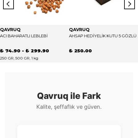
QAVRUQ
QAVRUQ
ACI BAHARATLI LEBLEBİ
AHSAP HEDİYELİK KUTU 5 GÖZLÜ
₺ 74.90
-
₺ 299.90
₺ 250.00
250 GR, 500 GR, 1 kg
Qavruq ile Fark
Kalite, şeffaflık ve güven.