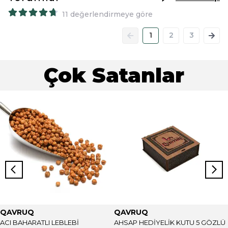
11 değerlendirmeye göre
1
2
3
Çok Satanlar
QAVRUQ
QAVRUQ
ACI BAHARATLI LEBLEBİ
AHSAP HEDİYELİK KUTU 5 GÖZLÜ