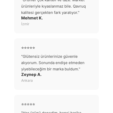
ürünleriyle kıyaslanmaz bile. Qavruq
kalitesi gerçekten fark yaratıyor."
Mehmet K.
İzmir
⭐⭐⭐⭐⭐
"Glütensiz ürünlerinize güvenle
alıyorum. Sonunda endişe etmeden
yiyebileceğim bir marka buldum."
Zeynep A.
Ankara
⭐⭐⭐⭐⭐
"Her ürünü denedim, hepsi harika.