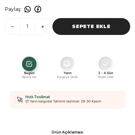
Paylaş
:
SEPETE EKLE
Bugün
Yarın
2 - 4 Gün
Sipariş Ver
Kargoya Verilir
Teslim Edilir
Hızlı Teslimat
🚀
📦 Yarın kargoda! Tahmini teslimat: 28-30 Kasım
Ürün Açıklaması