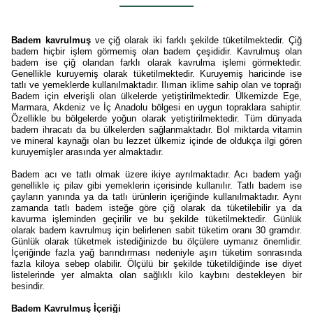
Badem kavrulmuş
ve çiğ olarak iki farklı şekilde tüketilmektedir. Çiğ
badem hiçbir işlem görmemiş olan badem çeşididir. Kavrulmuş olan
badem ise çiğ olandan farklı olarak kavrulma işlemi görmektedir.
Genellikle kuruyemiş olarak tüketilmektedir. Kuruyemiş haricinde ise
tatlı ve yemeklerde kullanılmaktadır. Ilıman iklime sahip olan ve toprağı
Badem için elverişli olan ülkelerde yetiştirilmektedir. Ülkemizde Ege,
Marmara, Akdeniz ve İç Anadolu bölgesi en uygun topraklara sahiptir.
Özellikle bu bölgelerde yoğun olarak yetiştirilmektedir. Tüm dünyada
badem ihracatı da bu ülkelerden sağlanmaktadır. Bol miktarda vitamin
ve mineral kaynağı olan bu lezzet ülkemiz içinde de oldukça ilgi gören
kuruyemişler arasında yer almaktadır.
Badem acı ve tatlı olmak üzere ikiye ayrılmaktadır. Acı badem yağı
genellikle iç pilav gibi yemeklerin içerisinde kullanılır. Tatlı badem ise
çayların yanında ya da tatlı ürünlerin içeriğinde kullanılmaktadır. Aynı
zamanda tatlı badem isteğe göre çiğ olarak da tüketilebilir ya da
kavurma işleminden geçirilir ve bu şekilde tüketilmektedir. Günlük
olarak badem kavrulmuş için belirlenen sabit tüketim oranı 30 gramdır.
Günlük olarak tüketmek istediğinizde bu ölçülere uymanız önemlidir.
İçeriğinde fazla yağ barındırması nedeniyle aşırı tüketim sonrasında
fazla kiloya sebep olabilir. Ölçülü bir şekilde tüketildiğinde ise diyet
listelerinde yer almakta olan sağlıklı kilo kaybını destekleyen bir
besindir.
Badem Kavrulmuş İçeriği