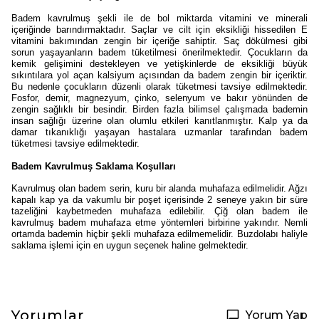
Badem kavrulmuş
şekli ile de bol miktarda vitamini ve minerali
içeriğinde barındırmaktadır. Saçlar ve cilt için eksikliği hissedilen E
vitamini bakımından zengin bir içeriğe sahiptir. Saç dökülmesi gibi
sorun yaşayanların badem tüketilmesi önerilmektedir. Çocukların da
kemik gelişimini destekleyen ve yetişkinlerde de eksikliği büyük
sıkıntılara yol açan kalsiyum açısından da badem zengin bir içeriktir.
Bu nedenle çocukların düzenli olarak tüketmesi tavsiye edilmektedir.
Fosfor, demir, magnezyum, çinko, selenyum ve bakır yönünden de
zengin sağlıklı bir besindir. Birden fazla bilimsel çalışmada bademin
insan sağlığı üzerine olan olumlu etkileri kanıtlanmıştır. Kalp ya da
damar tıkanıklığı yaşayan hastalara uzmanlar tarafından badem
tüketmesi tavsiye edilmektedir.
Badem Kavrulmuş Saklama Koşulları
Kavrulmuş olan badem serin, kuru bir alanda muhafaza edilmelidir. Ağzı
kapalı kap ya da vakumlu bir poşet içerisinde 2 seneye yakın bir süre
tazeliğini kaybetmeden muhafaza edilebilir. Çiğ olan badem ile
kavrulmuş badem muhafaza etme yöntemleri birbirine yakındır. Nemli
ortamda bademin hiçbir şekli muhafaza edilmemelidir. Buzdolabı haliyle
saklama işlemi için en uygun seçenek haline gelmektedir.
Yorumlar
Yorum Yap