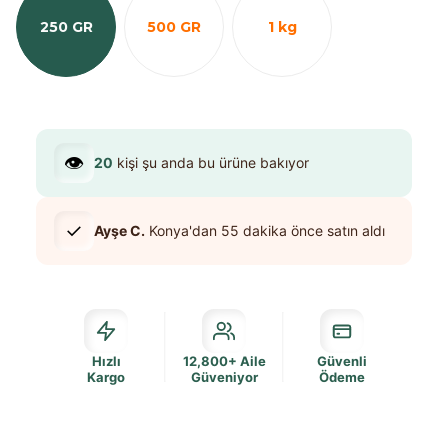
250 GR
500 GR
1 kg
👁️
20
kişi şu anda bu ürüne bakıyor
✓
Ayşe C.
Konya
'dan
55 dakika
önce satın aldı
Hızlı
12,800+ Aile
Güvenli
Kargo
Güveniyor
Ödeme