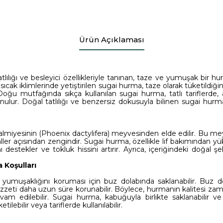
Ürün Açıklaması
atlılığı ve besleyici özellikleriyle tanınan, taze ve yumuşak bir hu
ıcak iklimlerinde yetiştirilen sugai hurma, taze olarak tüketildiğin
Doğu mutfağında sıkça kullanılan sugai hurma, tatlı tariflerde, 
lur. Doğal tatlılığı ve benzersiz dokusuyla bilinen sugai hurma, 
miyesinin (Phoenix dactylifera) meyvesinden elde edilir. Bu mey
aller açısından zengindir. Sugai hurma, özellikle lif bakımından yük
 destekler ve tokluk hissini artırır. Ayrıca, içeriğindeki doğal şeke
 Koşulları
yumuşaklığını koruması için buz dolabında saklanabilir. Buz do
ezzeti daha uzun süre korunabilir. Böylece, hurmanın kalitesi z
vam edilebilir. Sugai hurma, kabuğuyla birlikte saklanabilir v
ilebilir veya tariflerde kullanılabilir.