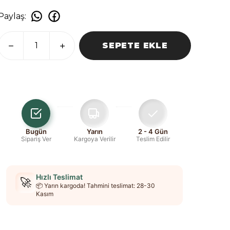
Paylaş
:
SEPETE EKLE
Bugün
Yarın
2 - 4 Gün
Sipariş Ver
Kargoya Verilir
Teslim Edilir
Hızlı Teslimat
🚀
📦 Yarın kargoda! Tahmini teslimat: 28-30
Kasım