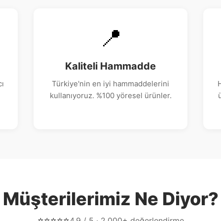
📍
Kaliteli Hammadde
cı
Türkiye'nin en iyi hammaddelerini
H
kullanıyoruz. %100 yöresel ürünler.
Müşterilerimiz Ne Diyor?
⭐⭐⭐⭐⭐
4.9 / 5 · 2,000+ değerlendirme