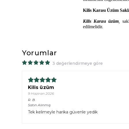
Kilis Karası Üzüm Sakl
Kilis Karası
üzüm
,
sak
edilmelidir.
Yorumlar
3 değerlendirmeye göre
Kilis üzüm
9 Haziran 2026
R.
B.
Satın Alınmış
Tek kelimeyle harika güvenle yedik