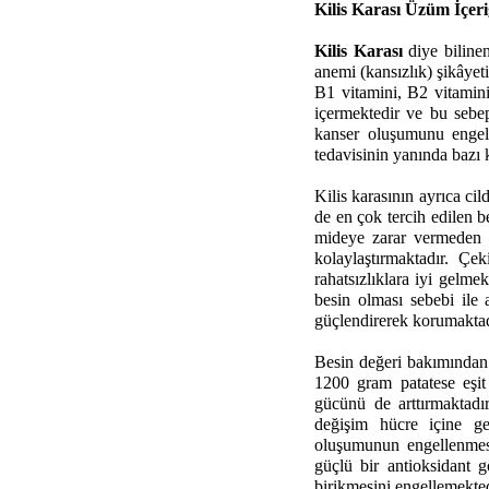
Kilis Karası Üzüm İçeri
Kilis Karası
diye bilinen
anemi (kansızlık) şikâyeti
B1 vitamini, B2 vitamini
içermektedir ve bu sebep
kanser oluşumunu engelle
tedavisinin yanında bazı k
Kilis karasının ayrıca cil
de en çok tercih edilen b
mideye zarar vermeden b
kolaylaştırmaktadır. Çek
rahatsızlıklara iyi gelm
besin olması sebebi ile a
güçlendirerek korumaktad
Besin değeri bakımından
1200 gram patatese eşit
gücünü de arttırmaktadı
değişim hücre içine ger
oluşumunun engellenmesin
güçlü bir antioksidant g
birikmesini engellemekted