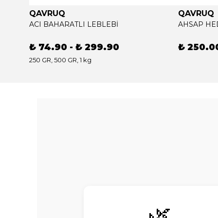
QAVRUQ
QAVRUQ
ACI BAHARATLI LEBLEBİ
AHSAP HED
₺ 74.90
-
₺ 299.90
₺ 250.0
250 GR, 500 GR, 1 kg
🌿