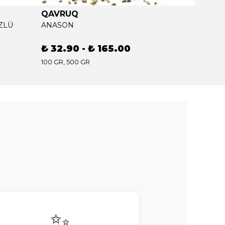
QAVRUQ
QAVR
ZLÜ
ANASON
BAHARA
₺ 32.90
-
₺ 165.00
₺ 64.
100 GR, 500 GR
200 GR, 1
✨