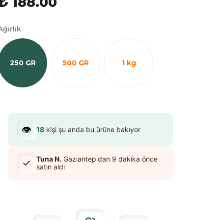
₺ 188.00
Ağırlık
250 GR
500 GR
1 kg
👁️
18
kişi şu anda bu ürüne bakıyor
Tuna N.
Gaziantep
'dan
9 dakika
önce
✓
satın aldı