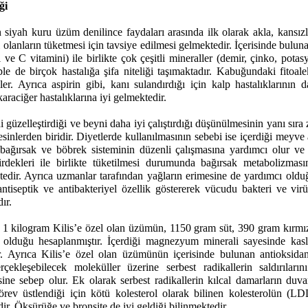
ği
 siyah kuru üzüm denilince faydaları arasında ilk olarak akla, kansızl
 olanların tüketmesi için tavsiye edilmesi gelmektedir. İçerisinde bulun
 ve C vitamini) ile birlikte çok çeşitli mineraller (demir, çinko, pot
le de birçok hastalığa şifa niteliği taşımaktadır. Kabuğundaki fitoale
r. Ayrıca aspirin gibi, kanı sulandırdığı için kalp hastalıklarının da
araciğer hastalıklarına iyi gelmektedir.
di güzelleştirdiği ve beyni daha iyi çalıştırdığı düşünülmesinin yanı sıra
esinlerden biridir. Diyetlerde kullanılmasının sebebi ise içerdiği meyve 
ağırsak ve böbrek sisteminin düzenli çalışmasına yardımcı olur ve
irdekleri ile birlikte tüketilmesi durumunda bağırsak metabolizmasın
ektedir. Ayrıca uzmanlar tarafından yağların erimesine de yardımcı old
ntiseptik ve antibakteriyel özellik göstererek vücudu bakteri ve virüs
ır.
 1 kilogram Kilis’e özel olan üzümün, 1150 gram süt, 390 gram kırmız
 olduğu hesaplanmıştır. İçerdiği magnezyum minerali sayesinde kasl
r. Ayrıca Kilis’e özel olan üzümünün içerisinde
bulunan antioksidan
çekleşebilecek moleküller üzerine serbest radikallerin saldırılar
e sebep olur. Ek olarak serbest radikallerin kılcal damarların duvar
örev üstlendiği için kötü kolesterol olarak bilinen kolesterolün (LD
ir. Öksürüğe ve bronşite de iyi geldiği bilinmektedir.