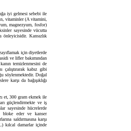
ığa iyi gelmesi sebebi ile
an, vitaminler (A vitamini,
asyum, magnezyum, fosfor)
ksinler sayesinde vücutta
 önleyicisidir. Kansızlık
 zayıflamak için diyetlerde
asidi ve lifler bakımından
 kanın temizlenmesini de
ı çalıştırarak kabız gibi
uğu söylenmektedir. Doğal
lere karşı da bağışıklığı
ı et, 300 gram ekmek ile
arı güçlendirmekte ve iş
lar sayesinde hücrelerde
ını bloke eder ve kanser
larına saldırmasına karşı
L) kılcal damarlar içinde