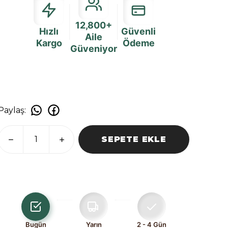
12,800+
Hızlı
Güvenli
Aile
Kargo
Ödeme
Güveniyor
Paylaş
:
SEPETE EKLE
Bugün
Yarın
2 - 4 Gün