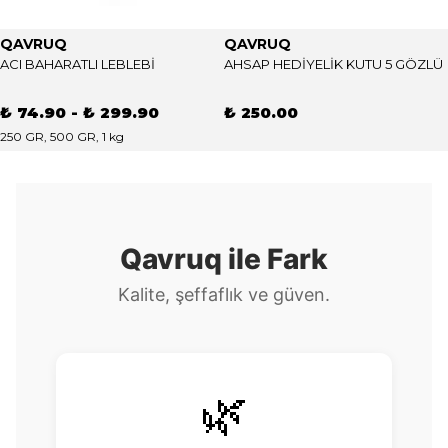
QAVRUQ
QAVRUQ
ACI BAHARATLI LEBLEBİ
AHSAP HEDİYELİK KUTU 5 GÖZLÜ
₺ 74.90
-
₺ 299.90
₺ 250.00
250 GR, 500 GR, 1 kg
Qavruq ile Fark
Kalite, şeffaflık ve güven.
🌿