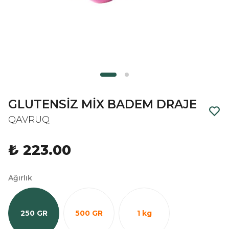
GLUTENSİZ MİX BADEM DRAJE
QAVRUQ
₺ 223.00
Ağırlık
250 GR
500 GR
1 kg