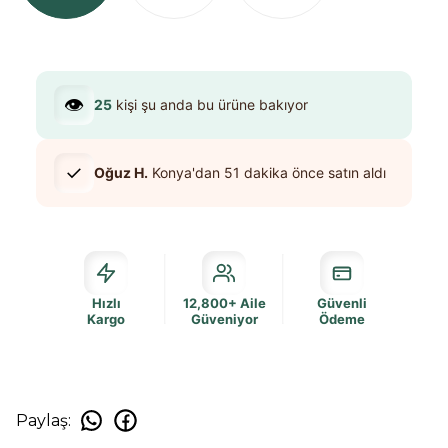
👁️
25
kişi şu anda bu ürüne bakıyor
✓
Oğuz H.
Konya
'dan
51 dakika
önce satın aldı
Hızlı
12,800+ Aile
Güvenli
Kargo
Güveniyor
Ödeme
Paylaş
: