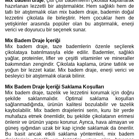
Mix badem draje
, çıtır çıtır bademlerin çikolata kaplanarak
hazırlanan lezzetli bir atıştırmalıktır. Hem sağlıklı hem de
tatlı bir atıştırmalık olan mix badem draje, bademin doğal
lezzetini çikolata ile birleştirir. Hem çocuklar hem de
yetişkinler arasında popüler olan bu atıştırmalık, enerji
verici ve doyurucu bir seçenek sunar.
Mix Badem Draje İçeriği
Mix badem draje, taze bademlerin özenle seçilerek
çikolataya batırılmasıyla elde edilir. Bademler, sağlıklı
yağlar, proteinler, lifler ve çeşitli vitaminler ve mineraller
bakımından zengindir. Çikolata kaplama, ürüne tatlılık ve
yoğun bir lezzet katar. Mix badem draje, enerji verici ve
besleyici bir atıştırmalık olarak bilinir.
Mix Badem Draje İçeriği Saklama Koşulları
Mix badem draje, tazelik ve lezzetini korumak için doğru
şekilde saklanmalıdır. Optimal saklama koşulları
sağlanmadığında, ürünün kalitesi bozulabilir ve tazelik
kaybolabilir. Mix badem drajelerini serin, kuru bir yerde
muhafaza etmek önemlidir, bu şekilde çikolatanın erimesi
önlenir ve ürünün yapısı korunur. Ayrıca, hava almayan ve
güneş ışığından uzak bir kap içinde saklamak da önerilir.
Bu basit ancak etkili saklama yöntemleri, mix badem